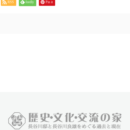
RSS
feedly
Pin it