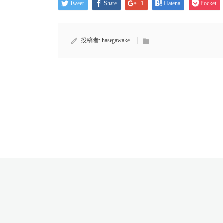
Tweet
Share
+1
Hatena
Pocket
投稿者:
hasegawake