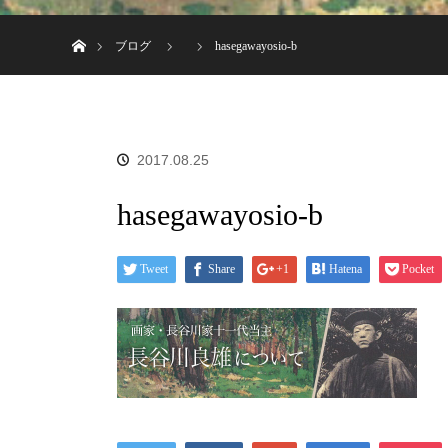
ホーム
ブログ
hasegawayosio-b
2017.08.25
hasegawayosio-b
Tweet
Share
+1
Hatena
Pocket