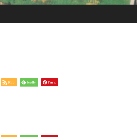
RSS
feedly
Pin it