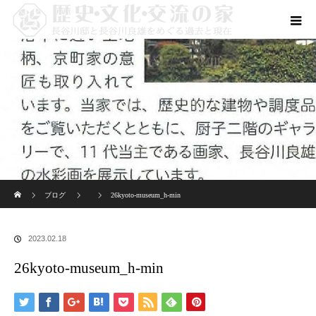
ホーム
ブログ
26kyoto-museum_h-min
2023.02.18
26kyoto-museum_h-min